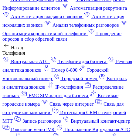
Информирование клиентов
Автоматизация рекрутинга
Автоматизация входящих звонков
Автоматизация
исходящих звонков
Анализ телефонных разговоров
Организация корпоративной телефонии
Проведение
опросов и сбор обратной связи
Назад
Телефония
Виртуальная АТС
Телефония для бизнеса
Речевая
аналитика звонков
Номер 8-800
Городской
многоканальный номер
Городской номер
Контроль
и аналитика звонков
IP-телефония
Распределение
звонков
FMC SIM-карты для бизнеса
Красивые
городские номера
Связь через интернет
Связь для
сотрудников компании
Интеграция CRM с телефонией
МТТ
Запись разговоров
Виртуальный контакт‑центр
Голосовое меню IVR
Приложение Виртуальная АТС