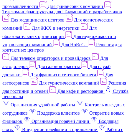
промышленности
Для финансовых компаний
Телеком-инфраструктура для IT-компаний и разработчиков
Для медицинских центров
Для логистических
компаний
Для ЖКХ и энергетики
Для
образовательных организаций
Для недвижимости и
управляющих компаний
Для HoReCa
Решения для
контактных центров
Для телеком-операторов и провайдеров
Для
автодилеров
Для салонов красоты
Для служб
доставки
Для франшиз и сетевого бизнеса
Для
автосервисов
Для туристических компаний
Решения
для гостиниц и отелей
Для кафе и ресторанов
Служба
персонала
Организация удалённой работы
Контроль выездных
сотрудников
Поддержка клиентов
Открытие новых
филиалов
Организация горячей линии
Входящая
связь
Внедрение телефонии в приложение
Работа с