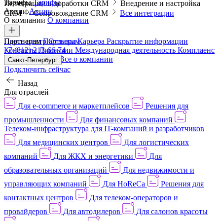
Тарифы
Тарифы
Интеграции и доработки CRM
Внедрение и настройка
Акции
Акции
CRM
Сопровождение CRM
Все интеграции
О компании
О компании
Пресс-центр
Партнерам
Партнерам
Отзывы
Карьера
Раскрытие информации
Контакты
+7 (812) 213-66-74
Лицензии
Международная деятельность
Комплаенс
и деловая этика
Все о компании
Санкт-Петербург
Подключить сейчас
Назад
Для отраслей
Для e-commerce и маркетплейсов
Решения для
промышленности
Для финансовых компаний
Телеком-инфраструктура для IT-компаний и разработчиков
Для медицинских центров
Для логистических
компаний
Для ЖКХ и энергетики
Для
образовательных организаций
Для недвижимости и
управляющих компаний
Для HoReCa
Решения для
контактных центров
Для телеком-операторов и
провайдеров
Для автодилеров
Для салонов красоты