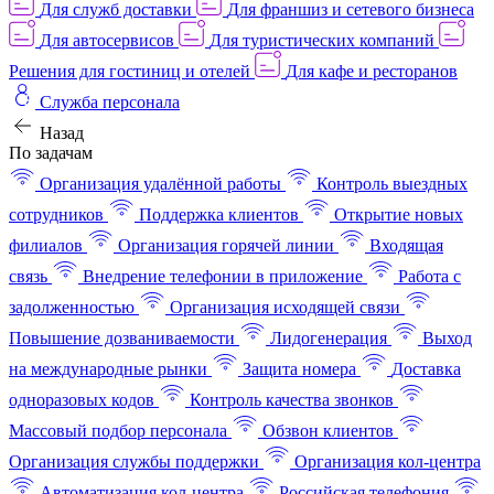
Для служб доставки
Для франшиз и сетевого бизнеса
Для автосервисов
Для туристических компаний
Решения для гостиниц и отелей
Для кафе и ресторанов
Служба персонала
Назад
По задачам
Организация удалённой работы
Контроль выездных
сотрудников
Поддержка клиентов
Открытие новых
филиалов
Организация горячей линии
Входящая
связь
Внедрение телефонии в приложение
Работа с
задолженностью
Организация исходящей связи
Повышение дозваниваемости
Лидогенерация
Выход
на международные рынки
Защита номера
Доставка
одноразовых кодов
Контроль качества звонков
Массовый подбор персонала
Обзвон клиентов
Организация службы поддержки
Организация кол-центра
Автоматизация кол-центра
Российская телефония