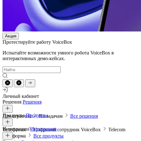
Акция
Протестируйте работу VoiceBox
Испытайте возможности умного робота VoiceBox в
интерактивных демо-кейсах.
Личный кабинет
Решения
Решения
Продукты
Продукты
Для отраслей
По задачам
Все решения
Интеграции
Интеграции
Телефония
Цифровой сотрудник VoiceBox
Telecom
платформа
Все продукты