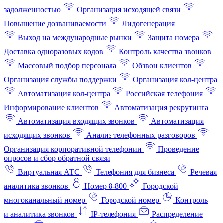
задолженностью
Организация исходящей связи
Повышение дозваниваемости
Лидогенерация
Выход на международные рынки
Защита номера
Доставка одноразовых кодов
Контроль качества звонков
Массовый подбор персонала
Обзвон клиентов
Организация службы поддержки
Организация кол-центра
Автоматизация кол-центра
Российская телефония
Информирование клиентов
Автоматизация рекрутинга
Автоматизация входящих звонков
Автоматизация
исходящих звонков
Анализ телефонных разговоров
Организация корпоративной телефонии
Проведение
опросов и сбор обратной связи
Виртуальная АТС
Телефония для бизнеса
Речевая
аналитика звонков
Номер 8-800
Городской
многоканальный номер
Городской номер
Контроль
и аналитика звонков
IP-телефония
Распределение