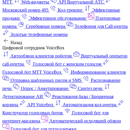
МТТ
Web-виджеты
API Виртуальной АТС
Московский номер 495
Кол-трекинг
Эффективные
продажи
Эффективное обслуживание
Платиновые
номера
Серебряные номера
Телефония для Call-центра
Золотые телефонные номера
Назад
Цифровой сотрудник VoiceBox
Автообзвон клиентов роботом
Виртуальный оператор
call-центра
Голосовой бот с женским голосом
Голосовой бот МТТ VoiceBox
Информирование клиентов
Отправка шаблонных писем и SMS
Распознавание
речи
Опрос / Анкетирование
Синтез речи
Детектирование АИ
Реактивация базы / Брошенная
корзина
API Voicebox
Автоматизация кол‑центра
Конструктор голосовых ботов
Голосовой бот для
интернет‑магазина
Автоматический исходящий обзвон
Голосовой бот для техподдержки