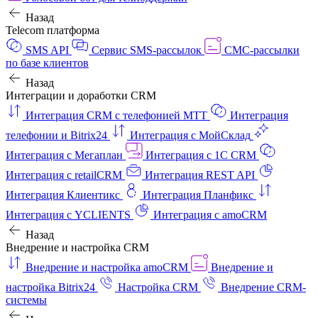
Назад
Telecom платформа
SMS API
Сервис SMS-рассылок
СМС-рассылки
по базе клиентов
Назад
Интеграции и доработки CRM
Интеграция CRM с телефонией МТТ
Интеграция
телефонии и Bitrix24
Интеграция с МойСклад
Интеграция с Мегаплан
Интеграция с 1C CRM
Интеграция с retailCRM
Интеграция REST API
Интеграция Клиентикс
Интеграция Планфикс
Интеграция с YCLIENTS
Интеграция с amoCRM
Назад
Внедрение и настройка CRM
Внедрение и настройка amoCRM
Внедрение и
настройка Bitrix24
Настройка CRM
Внедрение CRM-
системы