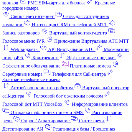
звонков
FMC SIM-карты для бизнеса
Красивые
городские номера
Связь через интернет
Связь для сотрудников
компании
Интеграция CRM с телефонией МТТ
Запись разговоров
Виртуальный контакт‑центр
Голосовое меню IVR
Приложение Виртуальная АТС МТТ
Web-виджеты
API Виртуальной АТС
Московский
номер 495
Кол-трекинг
Эффективные продажи
Эффективное обслуживание
Платиновые номера
Серебряные номера
Телефония для Call-центра
Золотые телефонные номера
Автообзвон клиентов роботом
Виртуальный оператор
call-центра
Голосовой бот с женским голосом
Голосовой бот МТТ VoiceBox
Информирование клиентов
Отправка шаблонных писем и SMS
Распознавание
речи
Опрос / Анкетирование
Синтез речи
Детектирование АИ
Реактивация базы / Брошенная