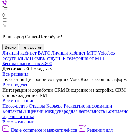
0
Ваш город
Санкт-Петербург
?
Верно
Нет, другой
Личный кабинет ВАТС
Личный кабинет МТТ Voicebox
Услуги МГ/МН связь
Услуги IP-телефония от МТТ
Бесплатный вызов 8-800
Для отраслей
По задачам
Все решения
Телефония
Цифровой сотрудник VoiceBox
Telecom платформа
Все продукты
Интеграции и доработки CRM
Внедрение и настройка CRM
Сопровождение CRM
Все интеграции
Пресс-центр
Отзывы
Карьера
Раскрытие информации
Контакты
Лицензии
Международная деятельность
Комплаенс
и деловая этика
Все о компании
Для e-commerce и маркетплейсов
Решения для