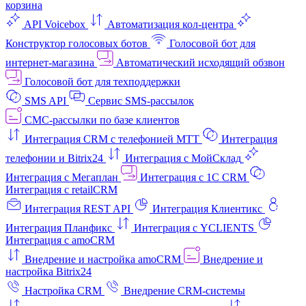
корзина
API Voicebox
Автоматизация кол‑центра
Конструктор голосовых ботов
Голосовой бот для
интернет‑магазина
Автоматический исходящий обзвон
Голосовой бот для техподдержки
SMS API
Сервис SMS-рассылок
СМС-рассылки по базе клиентов
Интеграция CRM с телефонией МТТ
Интеграция
телефонии и Bitrix24
Интеграция с МойСклад
Интеграция с Мегаплан
Интеграция с 1C CRM
Интеграция с retailCRM
Интеграция REST API
Интеграция Клиентикс
Интеграция Планфикс
Интеграция с YCLIENTS
Интеграция с amoCRM
Внедрение и настройка amoCRM
Внедрение и
настройка Bitrix24
Настройка CRM
Внедрение CRM-системы