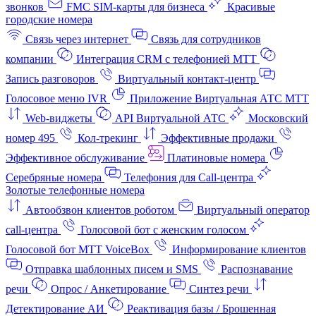
звонков
FMC SIM-карты для бизнеса
Красивые
городские номера
Связь через интернет
Связь для сотрудников
компании
Интеграция CRM с телефонией МТТ
Запись разговоров
Виртуальный контакт‑центр
Голосовое меню IVR
Приложение Виртуальная АТС МТТ
Web-виджеты
API Виртуальной АТС
Московский
номер 495
Кол-трекинг
Эффективные продажи
Эффективное обслуживание
Платиновые номера
Серебряные номера
Телефония для Call-центра
Золотые телефонные номера
Автообзвон клиентов роботом
Виртуальный оператор
call-центра
Голосовой бот с женским голосом
Голосовой бот МТТ VoiceBox
Информирование клиентов
Отправка шаблонных писем и SMS
Распознавание
речи
Опрос / Анкетирование
Синтез речи
Детектирование АИ
Реактивация базы / Брошенная