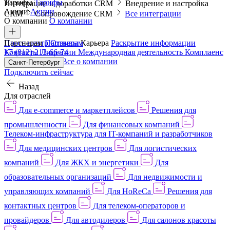
Тарифы
Тарифы
Интеграции и доработки CRM
Внедрение и настройка
Акции
Акции
CRM
Сопровождение CRM
Все интеграции
О компании
О компании
Пресс-центр
Партнерам
Партнерам
Отзывы
Карьера
Раскрытие информации
Контакты
+7 (812) 213-66-74
Лицензии
Международная деятельность
Комплаенс
и деловая этика
Все о компании
Санкт-Петербург
Подключить сейчас
Назад
Для отраслей
Для e-commerce и маркетплейсов
Решения для
промышленности
Для финансовых компаний
Телеком-инфраструктура для IT-компаний и разработчиков
Для медицинских центров
Для логистических
компаний
Для ЖКХ и энергетики
Для
образовательных организаций
Для недвижимости и
управляющих компаний
Для HoReCa
Решения для
контактных центров
Для телеком-операторов и
провайдеров
Для автодилеров
Для салонов красоты