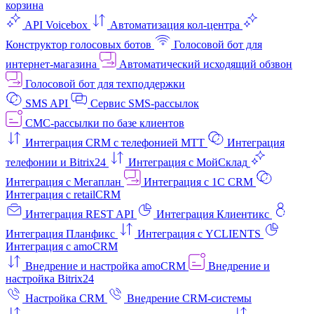
корзина
API Voicebox
Автоматизация кол‑центра
Конструктор голосовых ботов
Голосовой бот для
интернет‑магазина
Автоматический исходящий обзвон
Голосовой бот для техподдержки
SMS API
Сервис SMS-рассылок
СМС-рассылки по базе клиентов
Интеграция CRM с телефонией МТТ
Интеграция
телефонии и Bitrix24
Интеграция с МойСклад
Интеграция с Мегаплан
Интеграция с 1C CRM
Интеграция с retailCRM
Интеграция REST API
Интеграция Клиентикс
Интеграция Планфикс
Интеграция с YCLIENTS
Интеграция с amoCRM
Внедрение и настройка amoCRM
Внедрение и
настройка Bitrix24
Настройка CRM
Внедрение CRM-системы