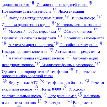
задолженностью
Организация исходящей связи
Повышение дозваниваемости
Лидогенерация
Выход на международные рынки
Защита номера
Доставка одноразовых кодов
Контроль качества звонков
Массовый подбор персонала
Обзвон клиентов
Организация службы поддержки
Организация кол-центра
Автоматизация кол-центра
Российская телефония
Информирование клиентов
Автоматизация рекрутинга
Автоматизация входящих звонков
Автоматизация
исходящих звонков
Анализ телефонных разговоров
Организация корпоративной телефонии
Проведение
опросов и сбор обратной связи
Виртуальная АТС
Телефония для бизнеса
Речевая
аналитика звонков
Номер 8-800
Городской
многоканальный номер
Городской номер
Контроль
и аналитика звонков
IP-телефония
Распределение