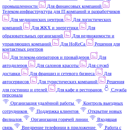
промышленности
Для финансовых компаний
Телеком-инфраструктура для IT-компаний и разработчиков
Для медицинских центров
Для логистических
компаний
Для ЖКХ и энергетики
Для
образовательных организаций
Для недвижимости и
управляющих компаний
Для HoReCa
Решения для
контактных центров
Для телеком-операторов и провайдеров
Для
автодилеров
Для салонов красоты
Для служб
доставки
Для франшиз и сетевого бизнеса
Для
автосервисов
Для туристических компаний
Решения
для гостиниц и отелей
Для кафе и ресторанов
Служба
персонала
Организация удалённой работы
Контроль выездных
сотрудников
Поддержка клиентов
Открытие новых
филиалов
Организация горячей линии
Входящая
связь
Внедрение телефонии в приложение
Работа с