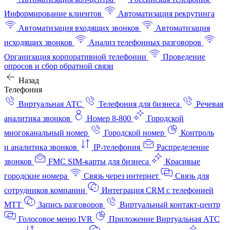
Информирование клиентов
Автоматизация рекрутинга
Автоматизация входящих звонков
Автоматизация
исходящих звонков
Анализ телефонных разговоров
Организация корпоративной телефонии
Проведение
опросов и сбор обратной связи
Назад
Телефония
Виртуальная АТС
Телефония для бизнеса
Речевая
аналитика звонков
Номер 8-800
Городской
многоканальный номер
Городской номер
Контроль
и аналитика звонков
IP-телефония
Распределение
звонков
FMC SIM-карты для бизнеса
Красивые
городские номера
Связь через интернет
Связь для
сотрудников компании
Интеграция CRM с телефонией
МТТ
Запись разговоров
Виртуальный контакт‑центр
Голосовое меню IVR
Приложение Виртуальная АТС