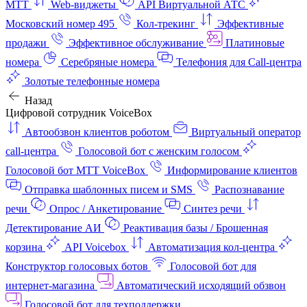
МТТ
Web-виджеты
API Виртуальной АТС
Московский номер 495
Кол-трекинг
Эффективные
продажи
Эффективное обслуживание
Платиновые
номера
Серебряные номера
Телефония для Call-центра
Золотые телефонные номера
Назад
Цифровой сотрудник VoiceBox
Автообзвон клиентов роботом
Виртуальный оператор
call-центра
Голосовой бот с женским голосом
Голосовой бот МТТ VoiceBox
Информирование клиентов
Отправка шаблонных писем и SMS
Распознавание
речи
Опрос / Анкетирование
Синтез речи
Детектирование АИ
Реактивация базы / Брошенная
корзина
API Voicebox
Автоматизация кол‑центра
Конструктор голосовых ботов
Голосовой бот для
интернет‑магазина
Автоматический исходящий обзвон
Голосовой бот для техподдержки