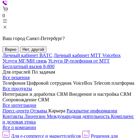
0
Ваш город
Санкт-Петербург
?
Верно
Нет, другой
Личный кабинет ВАТС
Личный кабинет МТТ Voicebox
Услуги МГ/МН связь
Услуги IP-телефония от МТТ
Бесплатный вызов 8-800
Для отраслей
По задачам
Все решения
Телефония
Цифровой сотрудник VoiceBox
Telecom платформа
Все продукты
Интеграции и доработки CRM
Внедрение и настройка CRM
Сопровождение CRM
Все интеграции
Пресс-центр
Отзывы
Карьера
Раскрытие информации
Контакты
Лицензии
Международная деятельность
Комплаенс
и деловая этика
Все о компании
Для e-commerce и маркетплейсов
Решения для