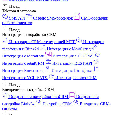
Назад
Telecom платформа
SMS API
Сервис SMS-рассылок
СМС-рассылки
по базе клиентов
Назад
Интеграции и доработки CRM
Интеграция CRM с телефонией МТТ
Интеграция
телефонии и Bitrix24
Интеграция с МойСклад
Интеграция с Мегаплан
Интеграция с 1C CRM
Интеграция с retailCRM
Интеграция REST API
Интеграция Клиентикс
Интеграция Планфикс
Интеграция с YCLIENTS
Интеграция с amoCRM
Назад
Внедрение и настройка CRM
Внедрение и настройка amoCRM
Внедрение и
настройка Bitrix24
Настройка CRM
Внедрение CRM-
системы