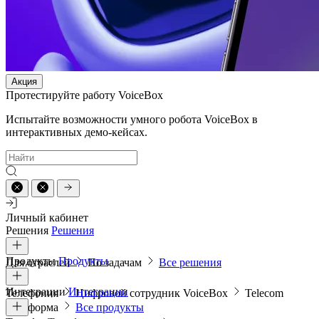
Акция
Протестируйте работу VoiceBox
Испытайте возможности умного робота VoiceBox в
интерактивных демо-кейсах.
Личный кабинет
Решения
Решения
Продукты
Продукты
Для отраслей
По задачам
Все решения
Интеграции
Интеграции
Телефония
Цифровой сотрудник VoiceBox
Telecom
платформа
Все продукты