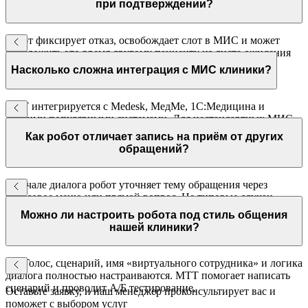
при подтверждении?
Робот фиксирует отказ, освобождает слот в МИС и может
предложить это время другому пациенту из листа ожидания
через автоматический звонок.
Насколько сложна интеграция с МИС клиники?
МТТ интегрируется с Medesk, МедМе, 1С:Медицина и
другими популярными системами. Для нестандартных МИС
доступна интеграция через REST API с документацией.
Как робот отличает запись на приём от других
обращений?
В начале диалога робот уточняет тему обращения через
голосовое меню или прямой вопрос. Не типовые случаи
(жалобы, сложные вопросы) переводятся на живого
Можно ли настроить робота под стиль общения
специалиста.
нашей клиники?
Да. Голос, сценарий, имя «виртуального сотрудника» и логика
диалога полностью настраиваются. МТТ помогает написать
сценарий и проводит А/Б тестирование.
Оставьте заявку, и наш менеджер проконсультирует вас и
поможет с выбором услуг