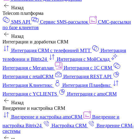
Назад
Telecom платформа
SMS API
Сервис SMS-рассылок
СМС-рассылки
по базе клиентов
Назад
Интеграции и доработки CRM
Интеграция CRM с телефонией МТТ
Интеграция
телефонии и Bitrix24
Интеграция с МойСклад
Интеграция с Мегаплан
Интеграция с 1C CRM
Интеграция с retailCRM
Интеграция REST API
Интеграция Клиентикс
Интеграция Планфикс
Интеграция с YCLIENTS
Интеграция с amoCRM
Назад
Внедрение и настройка CRM
Внедрение и настройка amoCRM
Внедрение и
настройка Bitrix24
Настройка CRM
Внедрение CRM-
системы