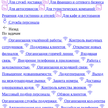
Для служб доставки
Для франшиз и сетевого бизнеса
Для автосервисов
Для туристических компаний
Решения для гостиниц и отелей
Для кафе и ресторанов
Служба персонала
Назад
По задачам
Организация удалённой работы
Контроль выездных
сотрудников
Поддержка клиентов
Открытие новых
филиалов
Организация горячей линии
Входящая
связь
Внедрение телефонии в приложение
Работа с
задолженностью
Организация исходящей связи
Повышение дозваниваемости
Лидогенерация
Выход
на международные рынки
Защита номера
Доставка
одноразовых кодов
Контроль качества звонков
Массовый подбор персонала
Обзвон клиентов
Организация службы поддержки
Организация кол-центра
Автоматизация кол-центра
Российская телефония