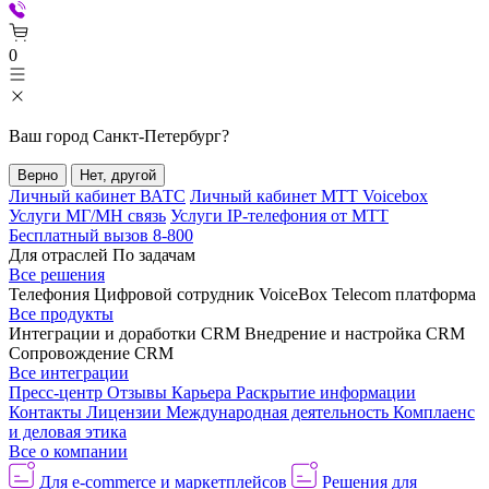
0
Ваш город
Санкт-Петербург
?
Верно
Нет, другой
Личный кабинет ВАТС
Личный кабинет МТТ Voicebox
Услуги МГ/МН связь
Услуги IP-телефония от МТТ
Бесплатный вызов 8-800
Для отраслей
По задачам
Все решения
Телефония
Цифровой сотрудник VoiceBox
Telecom платформа
Все продукты
Интеграции и доработки CRM
Внедрение и настройка CRM
Сопровождение CRM
Все интеграции
Пресс-центр
Отзывы
Карьера
Раскрытие информации
Контакты
Лицензии
Международная деятельность
Комплаенс
и деловая этика
Все о компании
Для e-commerce и маркетплейсов
Решения для