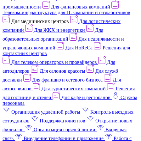
промышленности
Для финансовых компаний
Телеком-инфраструктура для IT-компаний и разработчиков
Для медицинских центров
Для логистических
компаний
Для ЖКХ и энергетики
Для
образовательных организаций
Для недвижимости и
управляющих компаний
Для HoReCa
Решения для
контактных центров
Для телеком-операторов и провайдеров
Для
автодилеров
Для салонов красоты
Для служб
доставки
Для франшиз и сетевого бизнеса
Для
автосервисов
Для туристических компаний
Решения
для гостиниц и отелей
Для кафе и ресторанов
Служба
персонала
Организация удалённой работы
Контроль выездных
сотрудников
Поддержка клиентов
Открытие новых
филиалов
Организация горячей линии
Входящая
связь
Внедрение телефонии в приложение
Работа с