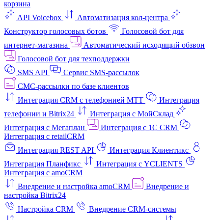
корзина
API Voicebox
Автоматизация кол‑центра
Конструктор голосовых ботов
Голосовой бот для
интернет‑магазина
Автоматический исходящий обзвон
Голосовой бот для техподдержки
SMS API
Сервис SMS-рассылок
СМС-рассылки по базе клиентов
Интеграция CRM с телефонией МТТ
Интеграция
телефонии и Bitrix24
Интеграция с МойСклад
Интеграция с Мегаплан
Интеграция с 1C CRM
Интеграция с retailCRM
Интеграция REST API
Интеграция Клиентикс
Интеграция Планфикс
Интеграция с YCLIENTS
Интеграция с amoCRM
Внедрение и настройка amoCRM
Внедрение и
настройка Bitrix24
Настройка CRM
Внедрение CRM-системы