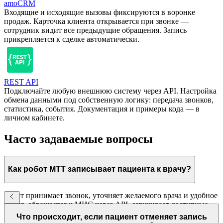
amoCRM
Входящие и исходящие вызовы фиксируются в воронке
продаж. Карточка клиента открывается при звонке —
сотрудник видит все предыдущие обращения. Запись
прикрепляется к сделке автоматически.
REST API
Подключайте любую внешнюю систему через API. Настройка
обмена данными под собственную логику: передача звонков,
статистика, события. Документация и примеры кода — в
личном кабинете.
Часто задаваемые вопросы
Как робот МТТ записывает пациента к врачу?
Робот принимает звонок, уточняет желаемого врача и удобное
время, обращается к МИС через API, озвучивает доступные
слоты и записывает пациента — без участия оператора. Все
Что происходит, если пациент отменяет запись
данные фиксируются в медицинской системе.