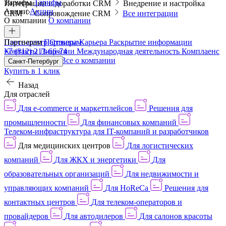
Тарифы
Тарифы
Интеграции и доработки CRM
Внедрение и настройка
Акции
Акции
CRM
Сопровождение CRM
Все интеграции
О компании
О компании
Пресс-центр
Партнерам
Партнерам
Отзывы
Карьера
Раскрытие информации
Контакты
+7 (812) 213-66-74
Лицензии
Международная деятельность
Комплаенс
и деловая этика
Все о компании
Санкт-Петербург
Купить в 1 клик
Назад
Для отраслей
Для e-commerce и маркетплейсов
Решения для
промышленности
Для финансовых компаний
Телеком-инфраструктура для IT-компаний и разработчиков
Для медицинских центров
Для логистических
компаний
Для ЖКХ и энергетики
Для
образовательных организаций
Для недвижимости и
управляющих компаний
Для HoReCa
Решения для
контактных центров
Для телеком-операторов и
провайдеров
Для автодилеров
Для салонов красоты