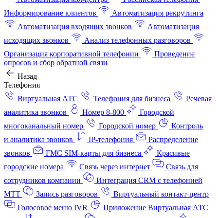
Информирование клиентов
Автоматизация рекрутинга
Автоматизация входящих звонков
Автоматизация
исходящих звонков
Анализ телефонных разговоров
Организация корпоративной телефонии
Проведение
опросов и сбор обратной связи
Назад
Телефония
Виртуальная АТС
Телефония для бизнеса
Речевая
аналитика звонков
Номер 8-800
Городской
многоканальный номер
Городской номер
Контроль
и аналитика звонков
IP-телефония
Распределение
звонков
FMC SIM-карты для бизнеса
Красивые
городские номера
Связь через интернет
Связь для
сотрудников компании
Интеграция CRM с телефонией
МТТ
Запись разговоров
Виртуальный контакт‑центр
Голосовое меню IVR
Приложение Виртуальная АТС