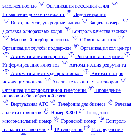
задолженностью
Организация исходящей связи
Повышение дозваниваемости
Лидогенерация
Выход на международные рынки
Защита номера
Доставка одноразовых кодов
Контроль качества звонков
Массовый подбор персонала
Обзвон клиентов
Организация службы поддержки
Организация кол-центра
Автоматизация кол-центра
Российская телефония
Информирование клиентов
Автоматизация рекрутинга
Автоматизация входящих звонков
Автоматизация
исходящих звонков
Анализ телефонных разговоров
Организация корпоративной телефонии
Проведение
опросов и сбор обратной связи
Виртуальная АТС
Телефония для бизнеса
Речевая
аналитика звонков
Номер 8-800
Городской
многоканальный номер
Городской номер
Контроль
и аналитика звонков
IP-телефония
Распределение