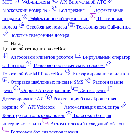
МТТ
Web-виджеты
API Виртуальной АТС
Московский номер 495
Кол-трекинг
Эффективные
продажи
Эффективное обслуживание
Платиновые
номера
Серебряные номера
Телефония для Call-центра
Золотые телефонные номера
Назад
Цифровой сотрудник VoiceBox
Автообзвон клиентов роботом
Виртуальный оператор
call-центра
Голосовой бот с женским голосом
Голосовой бот МТТ VoiceBox
Информирование клиентов
Отправка шаблонных писем и SMS
Распознавание
речи
Опрос / Анкетирование
Синтез речи
Детектирование АИ
Реактивация базы / Брошенная
корзина
API Voicebox
Автоматизация кол‑центра
Конструктор голосовых ботов
Голосовой бот для
интернет‑магазина
Автоматический исходящий обзвон
Голосовой бот для техподдержки