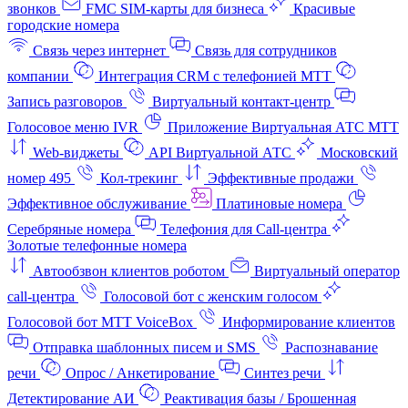
звонков
FMC SIM-карты для бизнеса
Красивые
городские номера
Связь через интернет
Связь для сотрудников
компании
Интеграция CRM с телефонией МТТ
Запись разговоров
Виртуальный контакт‑центр
Голосовое меню IVR
Приложение Виртуальная АТС МТТ
Web-виджеты
API Виртуальной АТС
Московский
номер 495
Кол-трекинг
Эффективные продажи
Эффективное обслуживание
Платиновые номера
Серебряные номера
Телефония для Call-центра
Золотые телефонные номера
Автообзвон клиентов роботом
Виртуальный оператор
call-центра
Голосовой бот с женским голосом
Голосовой бот МТТ VoiceBox
Информирование клиентов
Отправка шаблонных писем и SMS
Распознавание
речи
Опрос / Анкетирование
Синтез речи
Детектирование АИ
Реактивация базы / Брошенная