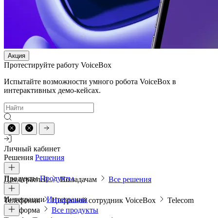
Акция
Протестируйте работу VoiceBox
Испытайте возможности умного робота VoiceBox в
интерактивных демо-кейсах.
Личный кабинет
Решения
Решения
Продукты
Продукты
Для отраслей
По задачам
Все решения
Интеграции
Интеграции
Телефония
Цифровой сотрудник VoiceBox
Telecom
платформа
Все продукты