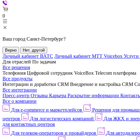
0
Ваш город
Санкт-Петербург
?
Верно
Нет, другой
Личный кабинет ВАТС
Личный кабинет МТТ Voicebox
Услуги
Для отраслей
По задачам
Все решения
Телефония
Цифровой сотрудник VoiceBox
Telecom платформа
Все продукты
Интеграции и доработки CRM
Внедрение и настройка CRM
Со
Все интеграции
Пресс-центр
Отзывы
Карьера
Раскрытие информации
Контакт
Все о компании
Для e-commerce и маркетплейсов
Решения для промыш
центров
Для логистических компаний
Для ЖКХ и энер
для контактных центров
Для телеком-операторов и провайдеров
Для автодилер