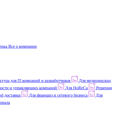
этика
Все о компании
тура для IT-компаний и разработчиков
Для медицинских
ости и управляющих компаний
Для HoReCa
Решения
жб доставки
Для франшиз и сетевого бизнеса
Для
онала