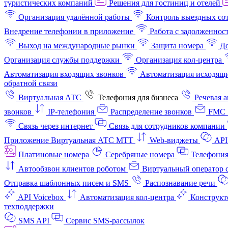
туристических компаний
Решения для гостиниц и отелей
Организация удалённой работы
Контроль выездных со
Внедрение телефонии в приложение
Работа с задолженнос
Выход на международные рынки
Защита номера
До
Организация службы поддержки
Организация кол-центра
Автоматизация входящих звонков
Автоматизация исходящи
обратной связи
Виртуальная АТС
Телефония для бизнеса
Речевая 
звонков
IP-телефония
Распределение звонков
FMC 
Связь через интернет
Связь для сотрудников компании
Приложение Виртуальная АТС МТТ
Web-виджеты
API
Платиновые номера
Серебряные номера
Телефония
Автообзвон клиентов роботом
Виртуальный оператор c
Отправка шаблонных писем и SMS
Распознавание речи
API Voicebox
Автоматизация кол‑центра
Конструкт
техподдержки
SMS API
Сервис SMS-рассылок