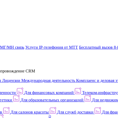
 МГ/МН связь
Услуги IP-телефония от МТТ
Бесплатный вызов 8-
провождение CRM
ы
Лицензии
Международная деятельность
Комплаенс и деловая э
ленности
Для финансовых компаний
Телеком-инфраструк
гетики
Для образовательных организаций
Для недвижим
ов
Для салонов красоты
Для служб доставки
Для фран