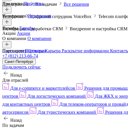
Продукты
Продукты
Для отраслей
По задачам
Все решения
Интеграции
Интеграции
Телефония
Цифровой сотрудник VoiceBox
Telecom платф
Тарифы
Тарифы
Интеграции и доработки CRM
Внедрение и настройка CR
Акции
Акции
О компании
О компании
Пресс-центр
Партнерам
Партнерам
Отзывы
Карьера
Раскрытие информации
Контакт
+7 (812) 213-66-74
Санкт-Петербург
Подключить сейчас
Назад
Для отраслей
Для e-commerce и маркетплейсов
Решения для промыш
центров
Для логистических компаний
Для ЖКХ и энер
для контактных центров
Для телеком-операторов и провай
автосервисов
Для туристических компаний
Решения дл
Назад
По задачам