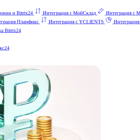
онии и Bitrix24
Интеграция с МойСклад
Интеграция с 
еграция Планфикс
Интеграция с YCLIENTS
Интеграци
а Bitrix24
кс24