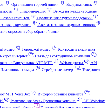
ов
Организация горячей линии
Входящая связь
аемости
Лидогенерация
Выход на международные
Обзвон клиентов
Организация службы поддержки
изация рекрутинга
Автоматизация входящих звонков
ние опросов и сбор обратной связи
ый номер
Городской номер
Контроль и аналитика
ь через интернет
Связь для сотрудников компании
ожение Виртуальная АТС МТТ
Web-виджеты
API
Платиновые номера
Серебряные номера
Телефония
бот МТТ VoiceBox
Информирование клиентов
АИ
Реактивация базы / Брошенная корзина
API Voicebox
й исходящий обзвон
Голосовой бот для техподдержки