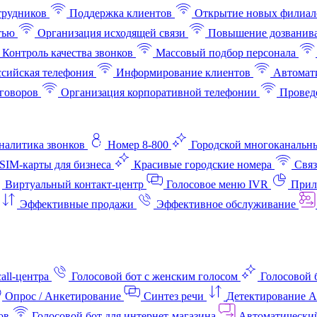
трудников
Поддержка клиентов
Открытие новых филиал
тью
Организация исходящей связи
Повышение дозванив
Контроль качества звонков
Массовый подбор персонала
ссийская телефония
Информирование клиентов
Автомат
говоров
Организация корпоративной телефонии
Проведе
аналитика звонков
Номер 8-800
Городской многоканальн
SIM-карты для бизнеса
Красивые городские номера
Связ
Виртуальный контакт‑центр
Голосовое меню IVR
Прил
Эффективные продажи
Эффективное обслуживание
all-центра
Голосовой бот с женским голосом
Голосовой 
Опрос / Анкетирование
Синтез речи
Детектирование 
ов
Голосовой бот для интернет‑магазина
Автоматически