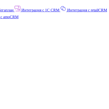
Мегаплан
Интеграция с 1C CRM
Интеграция с retailCRM
я с amoCRM