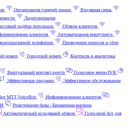
ов
Организация горячей линии
Входящая связь
аемости
Лидогенерация
ссовый подбор персонала
Обзвон клиентов
ормирование клиентов
Автоматизация рекрутинга
корпоративной телефонии
Проведение опросов и сбор
ый номер
Городской номер
Контроль и аналитика
Виртуальный контакт‑центр
Голосовое меню IVR
Эффективные продажи
Эффективное обслуживание
бот МТТ VoiceBox
Информирование клиентов
АИ
Реактивация базы / Брошенная корзина
Автоматический исходящий обзвон
Голосовой бот для