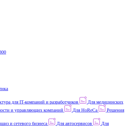
800
тика
тура для IT-компаний и разработчиков
Для медицинских
ости и управляющих компаний
Для HoReCa
Решения
шиз и сетевого бизнеса
Для автосервисов
Для