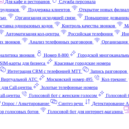
Для кафе и ресторанов
Служба персонала
трудников
Поддержка клиентов
Открытие новых филиал
тью
Организация исходящей связи
Повышение дозванив
ставка одноразовых кодов
Контроль качества звонков
Ма
Автоматизация кол-центра
Российская телефония
Инф
х звонков
Анализ телефонных разговоров
Организация 
аналитика звонков
Номер 8-800
Городской многоканальн
SIM-карты для бизнеса
Красивые городские номера
Интеграция CRM с телефонией МТТ
Запись разговоров
 Виртуальной АТС
Московский номер 495
Кол-трекинг
 для Call-центра
Золотые телефонные номера
all-центра
Голосовой бот с женским голосом
Голосовой 
Опрос / Анкетирование
Синтез речи
Детектирование 
ор голосовых ботов
Голосовой бот для интернет‑магазина