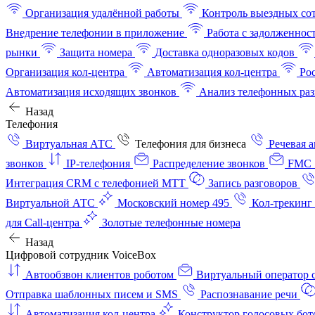
Организация удалённой работы
Контроль выездных со
Внедрение телефонии в приложение
Работа с задолженнос
рынки
Защита номера
Доставка одноразовых кодов
Организация кол-центра
Автоматизация кол-центра
Ро
Автоматизация исходящих звонков
Анализ телефонных раз
Назад
Телефония
Виртуальная АТС
Телефония для бизнеса
Речевая 
звонков
IP-телефония
Распределение звонков
FMC 
Интеграция CRM с телефонией МТТ
Запись разговоров
Виртуальной АТС
Московский номер 495
Кол-трекинг
для Call-центра
Золотые телефонные номера
Назад
Цифровой сотрудник VoiceBox
Автообзвон клиентов роботом
Виртуальный оператор c
Отправка шаблонных писем и SMS
Распознавание речи
Автоматизация кол‑центра
Конструктор голосовых бот