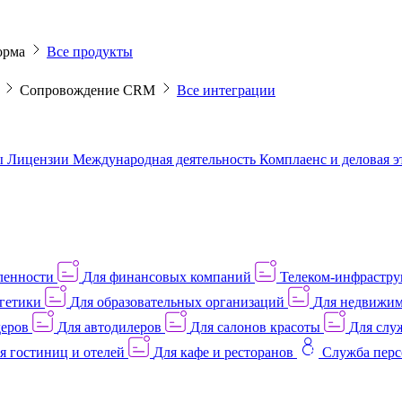
орма
Все продукты
M
Сопровождение CRM
Все интеграции
ы
Лицензии
Международная деятельность
Комплаенс и деловая 
ленности
Для финансовых компаний
Телеком-инфраструк
гетики
Для образовательных организаций
Для недвижим
деров
Для автодилеров
Для салонов красоты
Для слу
я гостиниц и отелей
Для кафе и ресторанов
Служба перс