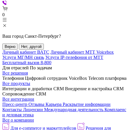
0
Ваш город
Санкт-Петербург
?
Верно
Нет, другой
Личный кабинет ВАТС
Личный кабинет МТТ Voicebox
Услуги МГ/МН связь
Услуги IP-телефония от МТТ
Бесплатный вызов 8-800
Для отраслей
По задачам
Все решения
Телефония
Цифровой сотрудник VoiceBox
Telecom платформа
Все продукты
Интеграции и доработки CRM
Внедрение и настройка CRM
Сопровождение CRM
Все интеграции
Пресс-центр
Отзывы
Карьера
Раскрытие информации
Контакты
Лицензии
Международная деятельность
Комплаенс
и деловая этика
Все о компании
Для e-commerce и маркетплейсов
Решения для