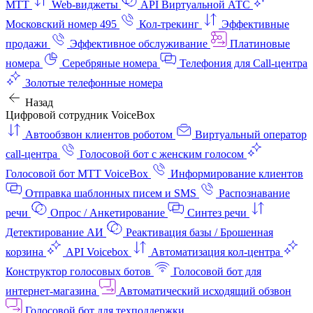
МТТ
Web-виджеты
API Виртуальной АТС
Московский номер 495
Кол-трекинг
Эффективные
продажи
Эффективное обслуживание
Платиновые
номера
Серебряные номера
Телефония для Call-центра
Золотые телефонные номера
Назад
Цифровой сотрудник VoiceBox
Автообзвон клиентов роботом
Виртуальный оператор
call-центра
Голосовой бот с женским голосом
Голосовой бот МТТ VoiceBox
Информирование клиентов
Отправка шаблонных писем и SMS
Распознавание
речи
Опрос / Анкетирование
Синтез речи
Детектирование АИ
Реактивация базы / Брошенная
корзина
API Voicebox
Автоматизация кол‑центра
Конструктор голосовых ботов
Голосовой бот для
интернет‑магазина
Автоматический исходящий обзвон
Голосовой бот для техподдержки