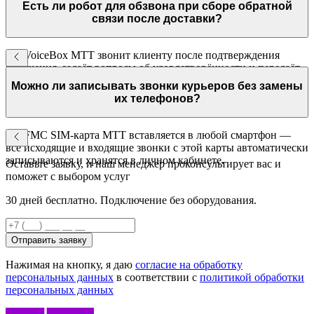
мобильное приложение — никакого монтажа.
Есть ли робот для обзвона при сборе обратной
связи после доставки?
Да. VoiceBox МТТ звонит клиенту после подтверждения
получения, задаёт вопросы об удовлетворённости и передаёт
результат в CRM. Негативные оценки выделяются для
Можно ли записывать звонки курьеров без замены
срочной реакции.
их телефонов?
Да. FMC SIM-карта МТТ вставляется в любой смартфон —
все исходящие и входящие звонки с этой карты автоматически
записываются и хранятся в личном кабинете.
Оставьте заявку, и наш менеджер проконсультирует вас и
поможет с выбором услуг
30 дней бесплатно. Подключение без оборудования.
Отправить заявку
Нажимая на кнопку, я даю
согласие на обработку
персональных данных
в соответствии с
политикой обработки
персональных данных