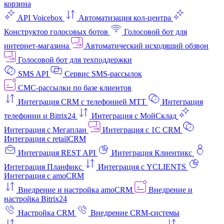
корзина
API Voicebox
Автоматизация кол‑центра
Конструктор голосовых ботов
Голосовой бот для
интернет‑магазина
Автоматический исходящий обзвон
Голосовой бот для техподдержки
SMS API
Сервис SMS-рассылок
СМС-рассылки по базе клиентов
Интеграция CRM с телефонией МТТ
Интеграция
телефонии и Bitrix24
Интеграция с МойСклад
Интеграция с Мегаплан
Интеграция с 1C CRM
Интеграция с retailCRM
Интеграция REST API
Интеграция Клиентикс
Интеграция Планфикс
Интеграция с YCLIENTS
Интеграция с amoCRM
Внедрение и настройка amoCRM
Внедрение и
настройка Bitrix24
Настройка CRM
Внедрение CRM-системы