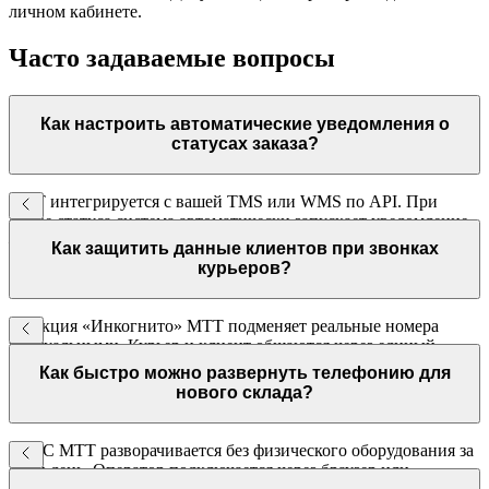
личном кабинете.
Часто задаваемые вопросы
Как настроить автоматические уведомления о
статусах заказа?
МТТ интегрируется с вашей TMS или WMS по API. При
смене статуса система автоматически запускает уведомление
— голосовое или SMS. Настройка один раз, работа постоянно.
Как защитить данные клиентов при звонках
курьеров?
Функция «Инкогнито» МТТ подменяет реальные номера
виртуальными. Курьер и клиент общаются через единый
номер — без раскрытия личных контактов. Записи хранятся в
Как быстро можно развернуть телефонию для
системе.
нового склада?
ВАТС МТТ разворачивается без физического оборудования за
один день. Оператор подключается через браузер или