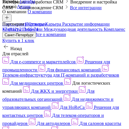
Тарифы
Тарифы
Интеграции и доработки CRM
Внедрение и настройка
Акции
Акции
CRM
Сопровождение CRM
Все интеграции
О компании
О компании
Пресс-центр
Партнерам
Партнерам
Отзывы
Карьера
Раскрытие информации
Контакты
+7 (812) 213-66-74
Лицензии
Международная деятельность
Комплаенс
и деловая этика
Все о компании
Санкт-Петербург
Купить в 1 клик
Назад
Для отраслей
Для e-commerce и маркетплейсов
Решения для
промышленности
Для финансовых компаний
Телеком-инфраструктура для IT-компаний и разработчиков
Для медицинских центров
Для логистических
компаний
Для ЖКХ и энергетики
Для
образовательных организаций
Для недвижимости и
управляющих компаний
Для HoReCa
Решения для
контактных центров
Для телеком-операторов и
провайдеров
Для автодилеров
Для салонов красоты