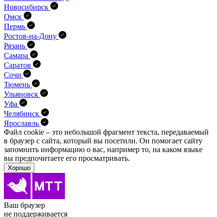
Новосибирск
Омск
Пермь
Ростов-на-Дону
Рязань
Самара
Саратов
Сочи
Тюмень
Ульяновск
Уфа
Челябинск
Ярославль
Файл cookie – это небольшой фрагмент текста, передава­емый
в браузер с сайта, который вы посетили. Он помо­гает сайту
запомнить информацию о вас, например то, на каком языке
вы предпочитаете его просматривать.
Хорошо
Ваш браузер
не поддерживается