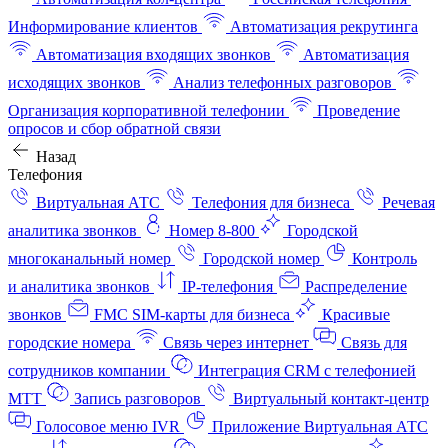
Информирование клиентов
Автоматизация рекрутинга
Автоматизация входящих звонков
Автоматизация
исходящих звонков
Анализ телефонных разговоров
Организация корпоративной телефонии
Проведение
опросов и сбор обратной связи
Назад
Телефония
Виртуальная АТС
Телефония для бизнеса
Речевая
аналитика звонков
Номер 8-800
Городской
многоканальный номер
Городской номер
Контроль
и аналитика звонков
IP-телефония
Распределение
звонков
FMC SIM-карты для бизнеса
Красивые
городские номера
Связь через интернет
Связь для
сотрудников компании
Интеграция CRM с телефонией
МТТ
Запись разговоров
Виртуальный контакт‑центр
Голосовое меню IVR
Приложение Виртуальная АТС