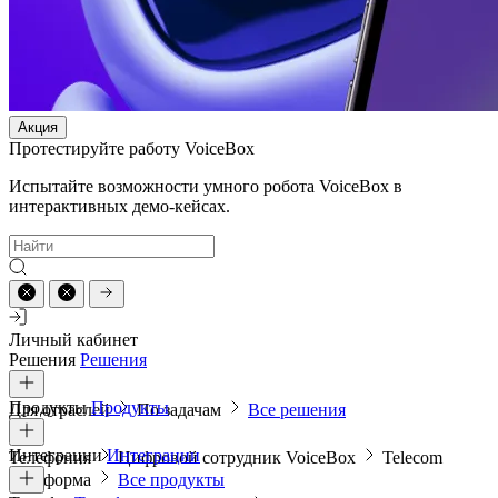
Акция
Протестируйте работу VoiceBox
Испытайте возможности умного робота VoiceBox в
интерактивных демо-кейсах.
Личный кабинет
Решения
Решения
Продукты
Продукты
Для отраслей
По задачам
Все решения
Интеграции
Интеграции
Телефония
Цифровой сотрудник VoiceBox
Telecom
платформа
Все продукты