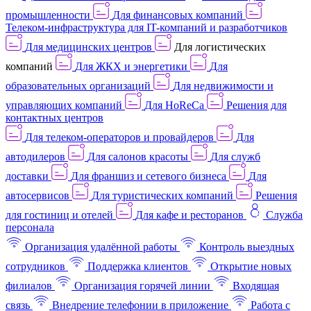
промышленности
Для финансовых компаний
Телеком-инфраструктура для IT-компаний и разработчиков
Для медицинских центров
Для логистических
компаний
Для ЖКХ и энергетики
Для
образовательных организаций
Для недвижимости и
управляющих компаний
Для HoReCa
Решения для
контактных центров
Для телеком-операторов и провайдеров
Для
автодилеров
Для салонов красоты
Для служб
доставки
Для франшиз и сетевого бизнеса
Для
автосервисов
Для туристических компаний
Решения
для гостиниц и отелей
Для кафе и ресторанов
Служба
персонала
Организация удалённой работы
Контроль выездных
сотрудников
Поддержка клиентов
Открытие новых
филиалов
Организация горячей линии
Входящая
связь
Внедрение телефонии в приложение
Работа с