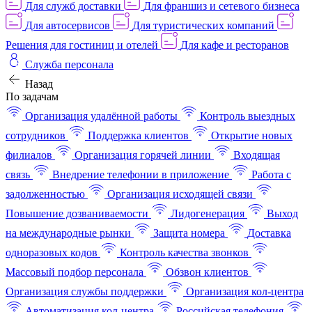
Для служб доставки
Для франшиз и сетевого бизнеса
Для автосервисов
Для туристических компаний
Решения для гостиниц и отелей
Для кафе и ресторанов
Служба персонала
Назад
По задачам
Организация удалённой работы
Контроль выездных
сотрудников
Поддержка клиентов
Открытие новых
филиалов
Организация горячей линии
Входящая
связь
Внедрение телефонии в приложение
Работа с
задолженностью
Организация исходящей связи
Повышение дозваниваемости
Лидогенерация
Выход
на международные рынки
Защита номера
Доставка
одноразовых кодов
Контроль качества звонков
Массовый подбор персонала
Обзвон клиентов
Организация службы поддержки
Организация кол-центра
Автоматизация кол-центра
Российская телефония