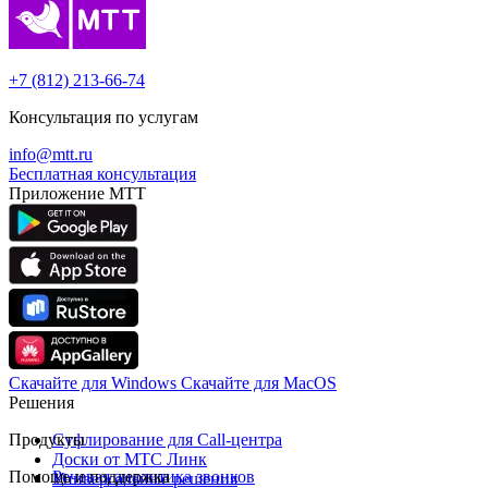
+7 (812) 213-66-74
Консультация по услугам
info@mtt.ru
Бесплатная консультация
Приложение МТТ
Скачайте для Windows
Cкачайте для MacOS
Решения
Продукты
Суфлирование для Call‑центра
Доски от МТС Линк
Помощь и поддержка
Речевая аналитика звонков
Универсальные решения