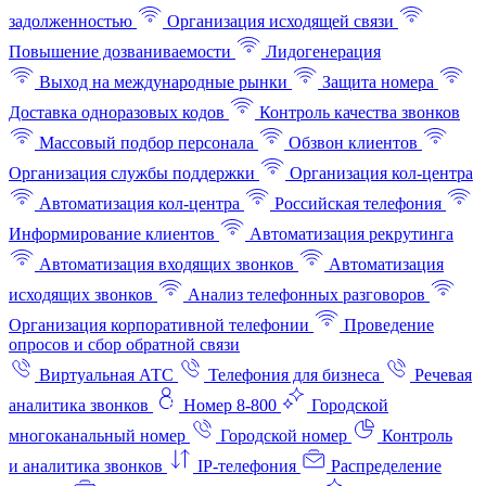
задолженностью
Организация исходящей связи
Повышение дозваниваемости
Лидогенерация
Выход на международные рынки
Защита номера
Доставка одноразовых кодов
Контроль качества звонков
Массовый подбор персонала
Обзвон клиентов
Организация службы поддержки
Организация кол-центра
Автоматизация кол-центра
Российская телефония
Информирование клиентов
Автоматизация рекрутинга
Автоматизация входящих звонков
Автоматизация
исходящих звонков
Анализ телефонных разговоров
Организация корпоративной телефонии
Проведение
опросов и сбор обратной связи
Виртуальная АТС
Телефония для бизнеса
Речевая
аналитика звонков
Номер 8-800
Городской
многоканальный номер
Городской номер
Контроль
и аналитика звонков
IP-телефония
Распределение