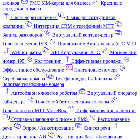
звонков
FMC SIM-карты для бизнеса
Красивые
городские номера
Связь через интернет
Связь для сотрудников
компании
Интеграция CRM с телефонией МТТ
Запись разговоров
Виртуальный контакт‑центр
Голосовое меню IVR
Приложение Виртуальная АТС МТТ
Web-виджеты
API Виртуальной АТС
Московский
номер 495
Кол-трекинг
Эффективные продажи
Эффективное обслуживание
Платиновые номера
Серебряные номера
Телефония для Call-центра
Золотые телефонные номера
Автообзвон клиентов роботом
Виртуальный оператор
call-центра
Голосовой бот с женским голосом
Голосовой бот МТТ VoiceBox
Информирование клиентов
Отправка шаблонных писем и SMS
Распознавание
речи
Опрос / Анкетирование
Синтез речи
Детектирование АИ
Реактивация базы / Брошенная