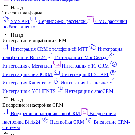
Назад
Telecom платформа
SMS API
Сервис SMS-рассылок
СМС-рассылки
по базе клиентов
Назад
Интеграции и доработки CRM
Интеграция CRM с телефонией МТТ
Интеграция
телефонии и Bitrix24
Интеграция с МойСклад
Интеграция с Мегаплан
Интеграция с 1C CRM
Интеграция с retailCRM
Интеграция REST API
Интеграция Клиентикс
Интеграция Планфикс
Интеграция с YCLIENTS
Интеграция с amoCRM
Назад
Внедрение и настройка CRM
Внедрение и настройка amoCRM
Внедрение и
настройка Bitrix24
Настройка CRM
Внедрение CRM-
системы