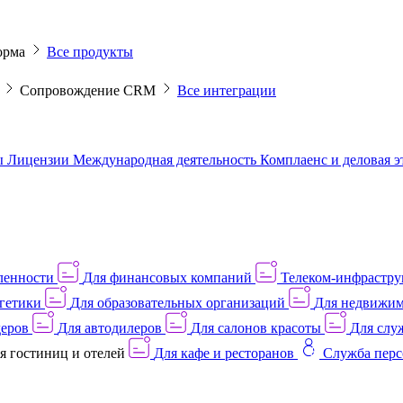
орма
Все продукты
M
Сопровождение CRM
Все интеграции
ы
Лицензии
Международная деятельность
Комплаенс и деловая 
ленности
Для финансовых компаний
Телеком-инфраструк
гетики
Для образовательных организаций
Для недвижим
деров
Для автодилеров
Для салонов красоты
Для слу
я гостиниц и отелей
Для кафе и ресторанов
Служба перс