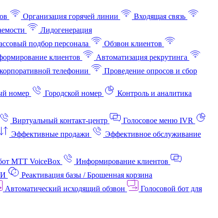
ов
Организация горячей линии
Входящая связь
аемости
Лидогенерация
ссовый подбор персонала
Обзвон клиентов
ормирование клиентов
Автоматизация рекрутинга
корпоративной телефонии
Проведение опросов и сбор
ый номер
Городской номер
Контроль и аналитика
Виртуальный контакт‑центр
Голосовое меню IVR
Эффективные продажи
Эффективное обслуживание
бот МТТ VoiceBox
Информирование клиентов
АИ
Реактивация базы / Брошенная корзина
Автоматический исходящий обзвон
Голосовой бот для