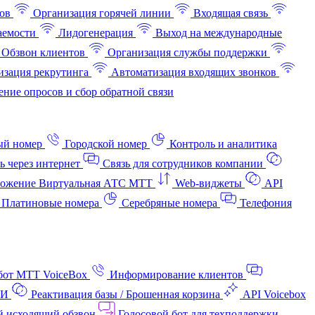
ов
Организация горячей линии
Входящая связь
аемости
Лидогенерация
Выход на международные
Обзвон клиентов
Организация службы поддержки
изация рекрутинга
Автоматизация входящих звонков
ние опросов и сбор обратной связи
ый номер
Городской номер
Контроль и аналитика
ь через интернет
Связь для сотрудников компании
ожение Виртуальная АТС МТТ
Web-виджеты
API
Платиновые номера
Серебряные номера
Телефония
бот МТТ VoiceBox
Информирование клиентов
АИ
Реактивация базы / Брошенная корзина
API Voicebox
й исходящий обзвон
Голосовой бот для техподдержки