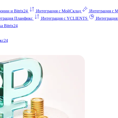
онии и Bitrix24
Интеграция с МойСклад
Интеграция с 
еграция Планфикс
Интеграция с YCLIENTS
Интеграци
а Bitrix24
кс24