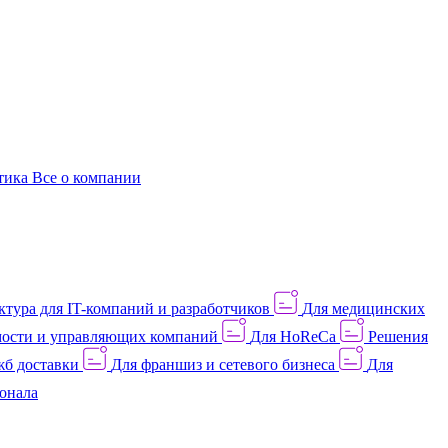
этика
Все о компании
тура для IT-компаний и разработчиков
Для медицинских
ости и управляющих компаний
Для HoReCa
Решения
жб доставки
Для франшиз и сетевого бизнеса
Для
онала