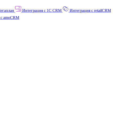
Мегаплан
Интеграция с 1C CRM
Интеграция с retailCRM
я с amoCRM