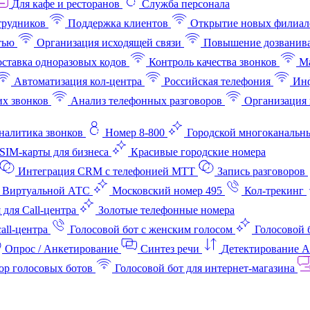
Для кафе и ресторанов
Служба персонала
трудников
Поддержка клиентов
Открытие новых филиал
тью
Организация исходящей связи
Повышение дозванив
ставка одноразовых кодов
Контроль качества звонков
Ма
Автоматизация кол-центра
Российская телефония
Инф
х звонков
Анализ телефонных разговоров
Организация 
аналитика звонков
Номер 8-800
Городской многоканальн
SIM-карты для бизнеса
Красивые городские номера
Интеграция CRM с телефонией МТТ
Запись разговоров
 Виртуальной АТС
Московский номер 495
Кол-трекинг
 для Call-центра
Золотые телефонные номера
all-центра
Голосовой бот с женским голосом
Голосовой 
Опрос / Анкетирование
Синтез речи
Детектирование 
ор голосовых ботов
Голосовой бот для интернет‑магазина