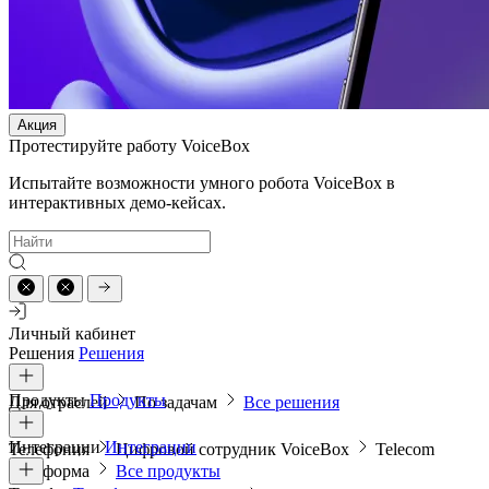
Акция
Протестируйте работу VoiceBox
Испытайте возможности умного робота VoiceBox в
интерактивных демо-кейсах.
Личный кабинет
Решения
Решения
Продукты
Продукты
Для отраслей
По задачам
Все решения
Интеграции
Интеграции
Телефония
Цифровой сотрудник VoiceBox
Telecom
платформа
Все продукты