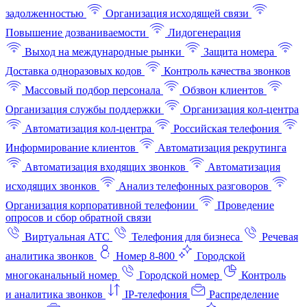
задолженностью
Организация исходящей связи
Повышение дозваниваемости
Лидогенерация
Выход на международные рынки
Защита номера
Доставка одноразовых кодов
Контроль качества звонков
Массовый подбор персонала
Обзвон клиентов
Организация службы поддержки
Организация кол-центра
Автоматизация кол-центра
Российская телефония
Информирование клиентов
Автоматизация рекрутинга
Автоматизация входящих звонков
Автоматизация
исходящих звонков
Анализ телефонных разговоров
Организация корпоративной телефонии
Проведение
опросов и сбор обратной связи
Виртуальная АТС
Телефония для бизнеса
Речевая
аналитика звонков
Номер 8-800
Городской
многоканальный номер
Городской номер
Контроль
и аналитика звонков
IP-телефония
Распределение