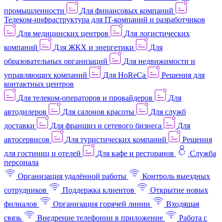
промышленности
Для финансовых компаний
Телеком-инфраструктура для IT-компаний и разработчиков
Для медицинских центров
Для логистических
компаний
Для ЖКХ и энергетики
Для
образовательных организаций
Для недвижимости и
управляющих компаний
Для HoReCa
Решения для
контактных центров
Для телеком-операторов и провайдеров
Для
автодилеров
Для салонов красоты
Для служб
доставки
Для франшиз и сетевого бизнеса
Для
автосервисов
Для туристических компаний
Решения
для гостиниц и отелей
Для кафе и ресторанов
Служба
персонала
Организация удалённой работы
Контроль выездных
сотрудников
Поддержка клиентов
Открытие новых
филиалов
Организация горячей линии
Входящая
связь
Внедрение телефонии в приложение
Работа с