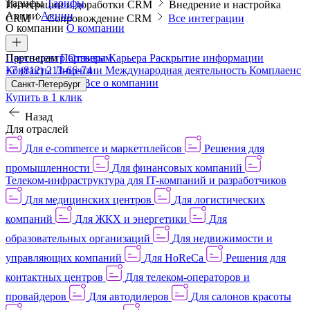
Тарифы
Тарифы
Интеграции и доработки CRM
Внедрение и настройка
Акции
Акции
CRM
Сопровождение CRM
Все интеграции
О компании
О компании
Пресс-центр
Партнерам
Партнерам
Отзывы
Карьера
Раскрытие информации
Контакты
+7 (812) 213-66-74
Лицензии
Международная деятельность
Комплаенс
и деловая этика
Все о компании
Санкт-Петербург
Купить в 1 клик
Назад
Для отраслей
Для e-commerce и маркетплейсов
Решения для
промышленности
Для финансовых компаний
Телеком-инфраструктура для IT-компаний и разработчиков
Для медицинских центров
Для логистических
компаний
Для ЖКХ и энергетики
Для
образовательных организаций
Для недвижимости и
управляющих компаний
Для HoReCa
Решения для
контактных центров
Для телеком-операторов и
провайдеров
Для автодилеров
Для салонов красоты