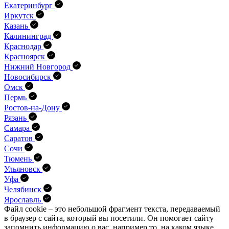
Екатеринбург
Иркутск
Казань
Калининград
Краснодар
Красноярск
Нижний Новгород
Новосибирск
Омск
Пермь
Ростов-на-Дону
Рязань
Самара
Саратов
Сочи
Тюмень
Ульяновск
Уфа
Челябинск
Ярославль
Файл cookie – это небольшой фрагмент текста, передава­емый
в браузер с сайта, который вы посетили. Он помо­гает сайту
запомнить информацию о вас, например то, на каком языке