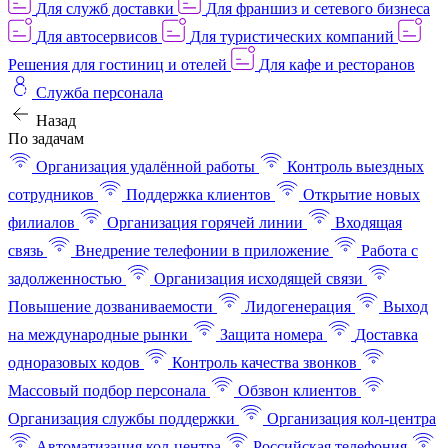
Для служб доставки
Для франшиз и сетевого бизнеса
Для автосервисов
Для туристических компаний
Решения для гостиниц и отелей
Для кафе и ресторанов
Служба персонала
Назад
По задачам
Организация удалённой работы
Контроль выездных
сотрудников
Поддержка клиентов
Открытие новых
филиалов
Организация горячей линии
Входящая
связь
Внедрение телефонии в приложение
Работа с
задолженностью
Организация исходящей связи
Повышение дозваниваемости
Лидогенерация
Выход
на международные рынки
Защита номера
Доставка
одноразовых кодов
Контроль качества звонков
Массовый подбор персонала
Обзвон клиентов
Организация службы поддержки
Организация кол-центра
Автоматизация кол-центра
Российская телефония