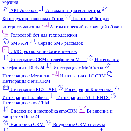
корзина
API Voicebox
Автоматизация кол‑центра
Конструктор голосовых ботов
Голосовой бот для
интернет‑магазина
Автоматический исходящий обзвон
Голосовой бот для техподдержки
SMS API
Сервис SMS-рассылок
СМС-рассылки по базе клиентов
Интеграция CRM с телефонией МТТ
Интеграция
телефонии и Bitrix24
Интеграция с МойСклад
Интеграция с Мегаплан
Интеграция с 1C CRM
Интеграция с retailCRM
Интеграция REST API
Интеграция Клиентикс
Интеграция Планфикс
Интеграция с YCLIENTS
Интеграция с amoCRM
Внедрение и настройка amoCRM
Внедрение и
настройка Bitrix24
Настройка CRM
Внедрение CRM-системы