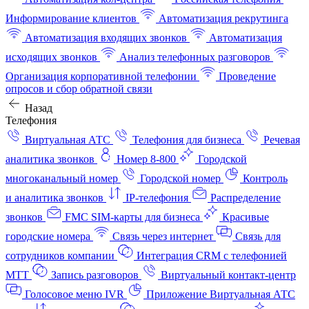
Информирование клиентов
Автоматизация рекрутинга
Автоматизация входящих звонков
Автоматизация
исходящих звонков
Анализ телефонных разговоров
Организация корпоративной телефонии
Проведение
опросов и сбор обратной связи
Назад
Телефония
Виртуальная АТС
Телефония для бизнеса
Речевая
аналитика звонков
Номер 8-800
Городской
многоканальный номер
Городской номер
Контроль
и аналитика звонков
IP-телефония
Распределение
звонков
FMC SIM-карты для бизнеса
Красивые
городские номера
Связь через интернет
Связь для
сотрудников компании
Интеграция CRM с телефонией
МТТ
Запись разговоров
Виртуальный контакт‑центр
Голосовое меню IVR
Приложение Виртуальная АТС