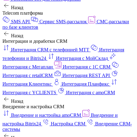
Назад
Telecom платформа
SMS API
Сервис SMS-рассылок
СМС-рассылки
по базе клиентов
Назад
Интеграции и доработки CRM
Интеграция CRM с телефонией МТТ
Интеграция
телефонии и Bitrix24
Интеграция с МойСклад
Интеграция с Мегаплан
Интеграция с 1C CRM
Интеграция с retailCRM
Интеграция REST API
Интеграция Клиентикс
Интеграция Планфикс
Интеграция с YCLIENTS
Интеграция с amoCRM
Назад
Внедрение и настройка CRM
Внедрение и настройка amoCRM
Внедрение и
настройка Bitrix24
Настройка CRM
Внедрение CRM-
системы