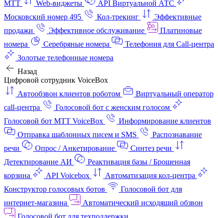
МТТ
Web-виджеты
API Виртуальной АТС
Московский номер 495
Кол-трекинг
Эффективные
продажи
Эффективное обслуживание
Платиновые
номера
Серебряные номера
Телефония для Call-центра
Золотые телефонные номера
Назад
Цифровой сотрудник VoiceBox
Автообзвон клиентов роботом
Виртуальный оператор
call-центра
Голосовой бот с женским голосом
Голосовой бот МТТ VoiceBox
Информирование клиентов
Отправка шаблонных писем и SMS
Распознавание
речи
Опрос / Анкетирование
Синтез речи
Детектирование АИ
Реактивация базы / Брошенная
корзина
API Voicebox
Автоматизация кол‑центра
Конструктор голосовых ботов
Голосовой бот для
интернет‑магазина
Автоматический исходящий обзвон
Голосовой бот для техподдержки