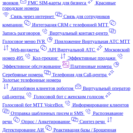
звонков
FMC SIM-карты для бизнеса
Красивые
городские номера
Связь через интернет
Связь для сотрудников
компании
Интеграция CRM с телефонией МТТ
Запись разговоров
Виртуальный контакт‑центр
Голосовое меню IVR
Приложение Виртуальная АТС МТТ
Web-виджеты
API Виртуальной АТС
Московский
номер 495
Кол-трекинг
Эффективные продажи
Эффективное обслуживание
Платиновые номера
Серебряные номера
Телефония для Call-центра
Золотые телефонные номера
Автообзвон клиентов роботом
Виртуальный оператор
call-центра
Голосовой бот с женским голосом
Голосовой бот МТТ VoiceBox
Информирование клиентов
Отправка шаблонных писем и SMS
Распознавание
речи
Опрос / Анкетирование
Синтез речи
Детектирование АИ
Реактивация базы / Брошенная