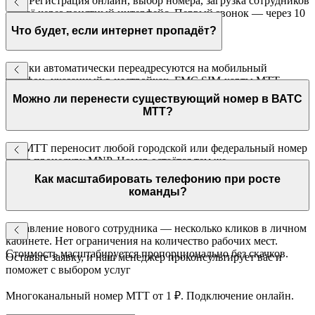
Нет. Регистрация онлайн, выбор номера, загрузка сотрудников
— всё через понятный интерфейс. Первый звонок — через 10
минут после регистрации.
Что будет, если интернет пропадёт?
Звонки автоматически переадресуются на мобильный
телефон, указанный в настройках. FMC SIM-карты МТТ
работают в мобильной сети без Wi-Fi.
Можно ли перенести существующий номер в ВАТС
МТТ?
Да. МТТ переносит любой городской или федеральный номер
через процедуру MNP. Номер остаётся тем же,
функциональность ВАТС добавляется автоматически.
Как масштабировать телефонию при росте
команды?
Добавление нового сотрудника — несколько кликов в личном
кабинете. Нет ограничения на количество рабочих мест.
Стоимость масштабируется пропорционально без скачков.
Оставьте заявку, и наш менеджер проконсультирует вас и
поможет с выбором услуг
Многоканальный номер МТТ от 1 ₽. Подключение онлайн.